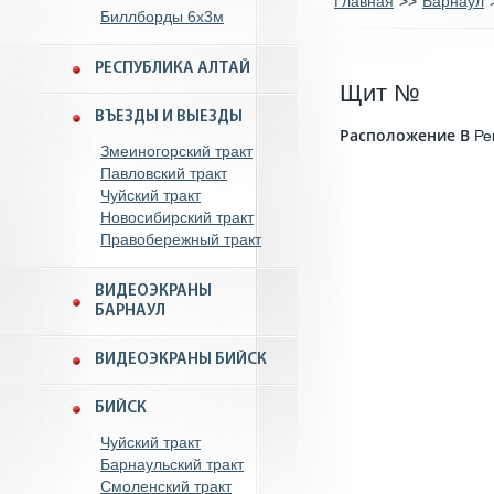
Главная
>>
Барнаул
Биллборды 6x3м
РЕСПУБЛИКА АЛТАЙ
Щит №
ВЪЕЗДЫ И ВЫЕЗДЫ
Расположение B
Ре
Змеиногорский тракт
Павловский тракт
Чуйский тракт
Новосибирский тракт
Правобережный тракт
ВИДЕОЭКРАНЫ
БАРНАУЛ
ВИДЕОЭКРАНЫ БИЙСК
БИЙСК
Чуйский тракт
Барнаульский тракт
Смоленский тракт