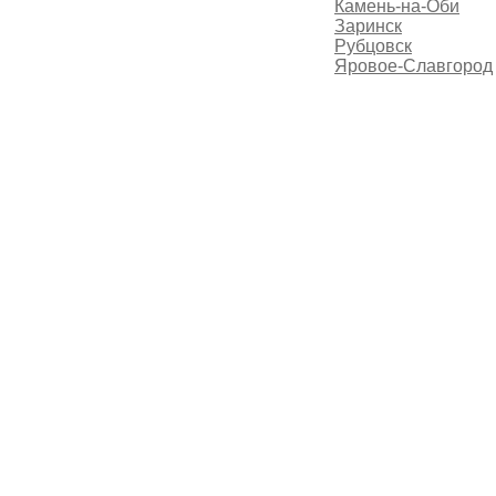
Камень-на-Оби
Заринск
Рубцовск
Яровое-Славгород