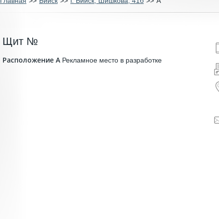
Главная
>>
Бийск
>>
г. Бийск, Шишкова, 41б
>>
A
Щит №
Расположение A
Рекламное место в разработке