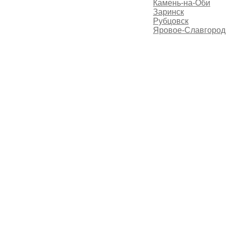
Камень-на-Оби
Заринск
Рубцовск
Яровое-Славгород