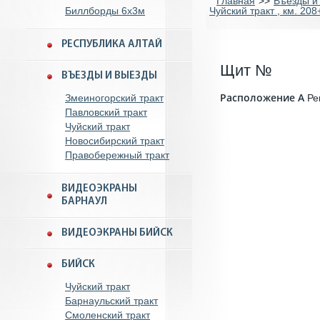
Главная
>>
Въезды и
Биллборды 6x3м
Чуйский тракт , км. 20
РЕСПУБЛИКА АЛТАЙ
Щит №
ВЪЕЗДЫ И ВЫЕЗДЫ
Расположение A
Змеиногорский тракт
Ре
Павловский тракт
Чуйский тракт
Новосибирский тракт
Правобережный тракт
ВИДЕОЭКРАНЫ
БАРНАУЛ
ВИДЕОЭКРАНЫ БИЙСК
БИЙСК
Чуйский тракт
Барнаульский тракт
Смоленский тракт