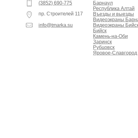
(3852) 690-775
Барнаул
Республика Алтай
пр. Строителей 117
Въезды и выезды
Видеоэкраны Барн
info@tmarka.su
Видеоэкраны Бийс
Бийск
Камень-на-Оби
Заринск
Рубцовск
Яровое-Славгород