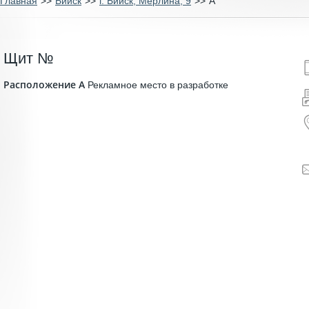
Главная
>>
Бийск
>>
г. Бийск, Мерлина, 9
>>
A
Щит №
Расположение A
Рекламное место в разработке