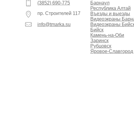
(3852) 690-775
Барнаул
Республика Алтай
пр. Строителей 117
Въезды и выезды
Видеоэкраны Барн
info@tmarka.su
Видеоэкраны Бийс
Бийск
Камень-на-Оби
Заринск
Рубцовск
Яровое-Славгород