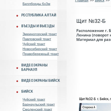
Главная
>>
Бийск
>>
Биллборды 6x3м
РЕСПУБЛИКА АЛТАЙ
Щит №32-Б
ВЪЕЗДЫ И ВЫЕЗДЫ
Расположение г. Б
Змеиногорский тракт
Ленина (поворот н
Павловский тракт
Материал для ра
Чуйский тракт
Новосибирский тракт
Правобережный тракт
ВИДЕОЭКРАНЫ
БАРНАУЛ
ВИДЕОЭКРАНЫ БИЙСК
БИЙСК
Чуйский тракт
Барнаульский тракт
Смоленский тракт