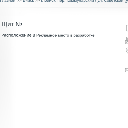
Главная
>>
Бийск
>>
г. Бийск, пер. Коммунарский / ул. Советская (
Щит №
Расположение B
Рекламное место в разработке