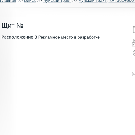
Главная
>>
Бийск
>>
Чуйский тракт
>>
Чуйский тракт , км. 361+500
Щит №
Расположение В
Рекламное место в разработке