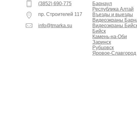
(3852) 690-775
Барнаул
Республика Алтай
пр. Строителей 117
Въезды и выезды
Видеоэкраны Барн
info@tmarka.su
Видеоэкраны Бийс
Бийск
Камень-на-Оби
Заринск
Рубцовск
Яровое-Славгород