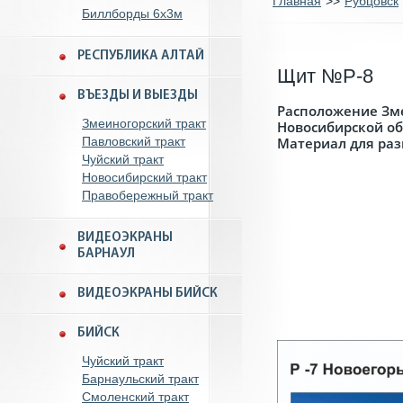
Главная
>>
Рубцовск
Биллборды 6x3м
РЕСПУБЛИКА АЛТАЙ
Щит №Р-8
ВЪЕЗДЫ И ВЫЕЗДЫ
Расположение Зме
Змеиногорский тракт
Новосибирской об
Павловский тракт
Материал для ра
Чуйский тракт
Новосибирский тракт
Правобережный тракт
ВИДЕОЭКРАНЫ
БАРНАУЛ
ВИДЕОЭКРАНЫ БИЙСК
БИЙСК
Чуйский тракт
Барнаульский тракт
Смоленский тракт